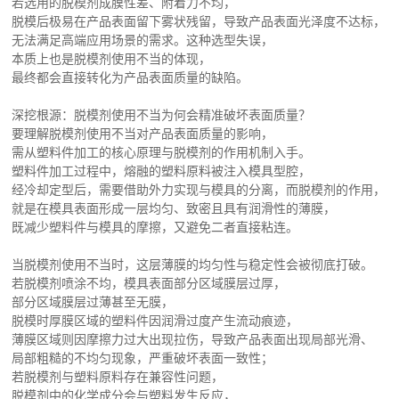
若选用的脱模剂成膜性差、附着力不均，
脱模后极易在产品表面留下雾状残留，导致产品表面光泽度不达标，
无法满足高端应用场景的需求。这种选型失误，
本质上也是脱模剂使用不当的体现，
最终都会直接转化为产品表面质量的缺陷。
深挖根源：脱模剂使用不当为何会精准破坏表面质量？
要理解脱模剂使用不当对产品表面质量的影响，
需从塑料件加工的核心原理与脱模剂的作用机制入手。
塑料件加工过程中，熔融的塑料原料被注入模具型腔，
经冷却定型后，需要借助外力实现与模具的分离，而脱模剂的作用，
就是在模具表面形成一层均匀、致密且具有润滑性的薄膜，
既减少塑料件与模具的摩擦，又避免二者直接粘连。
当脱模剂使用不当时，这层薄膜的均匀性与稳定性会被彻底打破。
若脱模剂喷涂不均，模具表面部分区域膜层过厚，
部分区域膜层过薄甚至无膜，
脱模时厚膜区域的塑料件因润滑过度产生流动痕迹，
薄膜区域则因摩擦力过大出现拉伤，导致产品表面出现局部光滑、
局部粗糙的不均匀现象，严重破坏表面一致性；
若脱模剂与塑料原料存在兼容性问题，
脱模剂中的化学成分会与塑料发生反应，