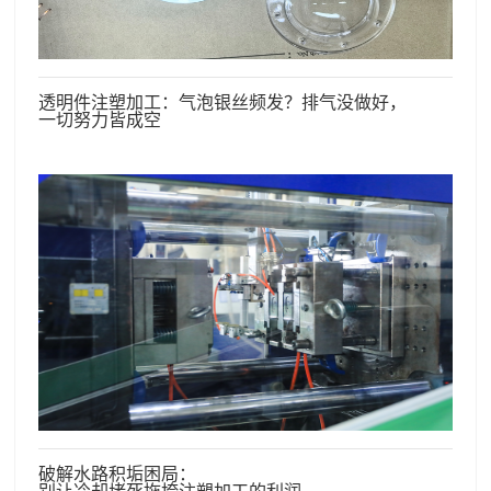
透明件注塑加工：气泡银丝频发？排气没做好，
一切努力皆成空
破解水路积垢困局：