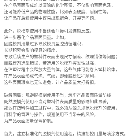
在产品表面形成难以清除的化学残留，不仅影响表面色泽，
还可能降低产品的物理性能，比如表面硬度、耐候性等，
让产品在后续使用中容易出现褪色、开裂等问题。
此外，脱模剂使用不当还会间接引发连锁反应，
进一步恶化产品表面质量。比如，
因脱模剂用量过多导致模具型腔残留堆积，
长期积累会影响模具的精度，
导致后续生产的塑料件表面出现尺寸偏差、纹理错位等问题；
而脱模剂选型错误，若选用的脱模剂挥发性过强，
在注塑过程中会释放大量气体，这些气体可能卷入塑料熔体，
在产品表面形成气泡、气纹，即便脱模过程顺利，
这些表面瑕疵也无法避免，让产品质量大打折扣。
破解困局：规避脱模剂使用不当，筑牢产品表面质量防线
既然脱模剂使用不当对塑料件表面质量的影响如此显著，
那么在塑料件加工过程中，就必须从源头规范脱模剂的使用，
用科学的管理与操作，规避使用不当带来的风险，
为产品表面质量保驾护航。
首先，建立标准化的脱模剂使用流程，精准把控用量与喷涂方式。