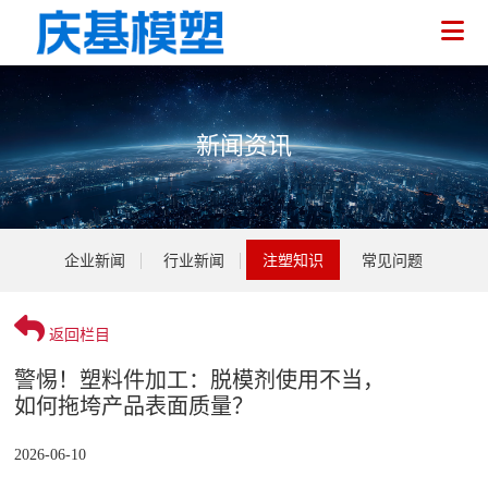
新闻资讯
企业介绍
企业新闻
行业新闻
注塑知识
常见问题
荣誉资质
医疗注塑
技术人员
电气注塑
返回栏目
企业新闻
警惕！塑料件加工：脱模剂使用不当，
家用注塑
行业新闻
如何拖垮产品表面质量？
注塑加工
环保注塑
注塑知识
2026-06-10
模具开发