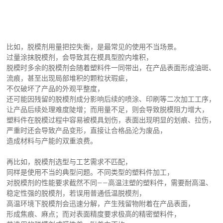
比如，脱模剂用量把控失衡，是最常见的使用不当场景。
过量涂抹脱模剂，会导致其在模具型腔内堆积，
脱模时多余的脱模剂会随着塑料件一同带出，在产品表面形成油斑、
流痕，甚至出现局部堆积的颗粒状瑕疵，
不仅破坏了产品的外观平整度，
还可能因残留的脱模剂成分影响后续的喷涂、印刷等二次加工工序，
让产品后续处理难度陡增；而用量不足，则会导致脱模阻力增大，
塑料件在脱模过程中容易被模具划伤，表面出现明显的划痕、拉伤，
严重时还会导致产品变形，直接让合格品沦为废品，
造成材料与产能的双重浪费。
再比如，脱模剂选型与工艺需求不匹配，
同样是使用不当的典型问题。不同类型的塑料件加工，
对脱模剂的性能要求截然不同——高温注塑的塑料件，需要耐高温、
稳定性强的脱模剂，若误用普通低温脱模剂，
高温环境下脱模剂会迅速分解，产生残留物附着在产品表面，
形成焦痕、麻点；而对表面精度要求极高的精密塑料件，