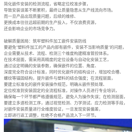
简化嵌件安装的检测流程，省略定位校准步骤，
导致安装误差不断累积，最终让质量隐患从生产线流向市场。
而一旦产品出现质量问题，后续的维修、
更换成本往往远超前期的生产投入，不仅浪费资源，
还会影响企业的市场竞争力。
破解质量困局：筑牢塑料件加工嵌件安装防线
要避免“塑料件加工的产品内部有嵌件，安装不当影响质量”的问题，
企业需要从技术、流程、检测三个维度构建精准管控体系。
在技术层面，需采用高精度的定位设备与自动化安装工艺，
通过设定明确的安装参数，确保嵌件的位置、角度、
深度完全符合设计标准，同时优化嵌件的结构设计，增加咬合槽、
螺纹等锚固结构，提升嵌件与塑料的结合强度；在流程层面，
要建立标准化的嵌件安装操作规范，明确从嵌件预处理、
定位校准到安装固定的全流程标准，对操作人员进行专业培训，
确保每一个环节都严格遵循规范，避免人为操作失误；在检测层面，
要建立多道检测工序，通过视觉检测、力学测试、应力检测等手段，
对嵌件安装质量进行全维度验证，一旦发现安装偏差，
立即进行返工调整，杜绝不合格产品流入下一环节。