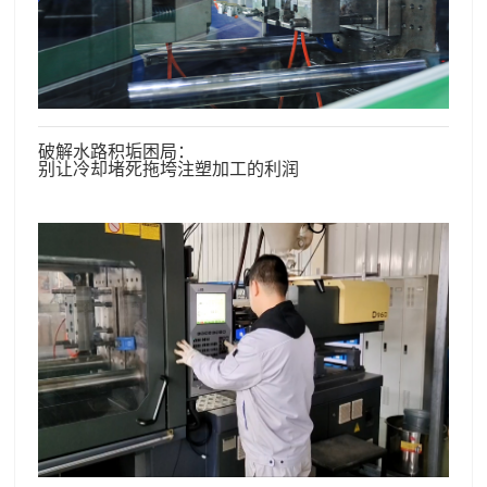
破解水路积垢困局：
别让冷却堵死拖垮注塑加工的利润