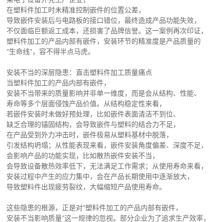
在塑料件加工时未精准控制嵌件的位置公差，
导致嵌件安装后与电路板的接口错位，最终造成产品功能失效，
不仅面临巨额返工成本，还损害了品牌信誉。这一案例再次印证，
塑料件加工的产品内部有嵌件，安装环节的精准度是产品质量的
“生命线”，容不得半点马虎。
安装不当的深层隐患：直击塑料件加工质量痛点
当塑料件加工的产品内部有嵌件，
安装不当带来的质量影响并非单一维度，而是会从结构、性能、
寿命等多个层面侵蚀产品价值。从结构稳定性来看，
若嵌件安装时未做好预处理，比如嵌件表面清洁不到位、
缺乏合理的锚固结构，会导致嵌件与塑料的结合力不足，
在产品受到外力冲击时，嵌件极易从塑料基材中脱落，
引发结构坍塌；从性能表现来看，嵌件安装角度偏差、深度不足，
会影响产品的功能实现，比如散热嵌件安装不当，
会导致设备散热效率低下，无法满足工作需求；从使用寿命来看，
安装过程中产生的应力集中，会在产品长期使用中逐渐放大，
导致塑料件出现疲劳裂纹，大幅缩短产品使用寿命。
这些隐患的根源，正是对“塑料件加工的产品内部有嵌件，
安装不当影响质量”这一规律的忽视。部分企业为了追求生产效率，